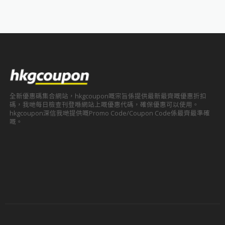
全新優惠碼集合網站，hkgcoupon嘅宗旨係提供最新最齊嘅優惠折扣
碼，我哋每日檢查刊登喺網站上嘅優惠代碼，確保優惠可以使用。
hkgcoupon深信我哋提供嘅Promo Code/Coupon Code係最齊最準確
嘅。