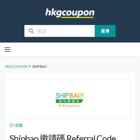
搜尋
Skip
to
content
>
HKGCOUPON
SHIPBAO
收藏
Shipbao 邀請碼 Referral Code